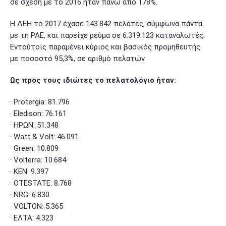
σε σχέση με το 2016 ήταν πάνω από 178%.
Η ΔΕΗ το 2017 έχασε 143.842 πελάτες, σύμφωνα πάντα
με τη ΡΑΕ, και παρείχε ρεύμα σε 6.319.123 καταναλωτές.
Εντούτοις παραμένει κύριος και βασικός προμηθευτής
με ποσοστό 95,3%, σε αριθμό πελατών.
Ως προς τους ιδιώτες το πελατολόγιο ήταν:
· Protergia: 81.796
· Eledison: 76.161
· ΗΡΩΝ: 51.348
· Watt & Volt: 46.091
· Green: 10.809
· Volterra: 10.684
· ΚΕΝ: 9.397
· OTESTATE: 8.768
· NRG: 6.830
· VOLTON: 5.365
· ΕΛΤΑ: 4.323