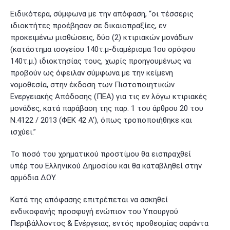
Ειδικότερα, σύμφωνα με την απόφαση, “οι τέσσερις
ιδιοκτήτες προέβησαν σε δικαιοπραξίες, εν
προκειμένω μισθώσεις, δύο (2) κτιριακών μονάδων
(κατάστημα ισογείου 140τ.μ-διαμέρισμα 1ου ορόφου
140τ.μ.) ιδιοκτησίας τους, χωρίς προηγουμένως να
προβούν ως όφειλαν σύμφωνα με την κείμενη
νομοθεσία, στην έκδοση των Πιστοποιητικών
Ενεργειακής Απόδοσης (ΠΕΑ) για τις εν λόγω κτιριακές
μονάδες, κατά παράβαση της παρ. 1 του άρθρου 20 του
Ν.4122 / 2013 (ΦΕΚ 42 Α’), όπως τροποποιήθηκε και
ισχύει.”
Το ποσό του χρηματικού προστίμου θα εισπραχθεί
υπέρ του Ελληνικού Δημοσίου και θα καταβληθεί στην
αρμόδια ΔΟΥ.
Κατά της απόφασης επιτρέπεται να ασκηθεί
ενδικοφανής προσφυγή ενώπιον του Υπουργού
Περιβάλλοντος & Ενέργειας, εντός προθεσμίας σαράντα