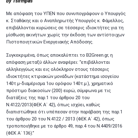
by Tsirmpas
Με απόφαση του ΥΠΕΝ που συνυπογράφουν ο Υπουργός
κ. Σταθάκης και ο Αναπληρωτής Υπουργός κ. Φάμελλος,
επιβάλλονται κυρώσεις σε τέσσερις ιδιοκτήτες για τη
μίσθωση ακινήτων χωρίς την έκδοση των αντίστοιχων
Πιστοποιητικών Ενεργειακής Απόδοσης.
Συγκεκριμένα, όπως αποκαλύπτει το B2Green.gr, η
απόφαση μεταξύ άλλων αναφέρει: “επιβάλλονται
αλληλεγγύως και εις ολόκληρον στους τέσσερις
ιδιοκτήτες κτιριακών μονάδων (κατάστημα ισογείου
140τ.μ-διαμέρισμα 1ου ορόφου 140τ.μ.), χρηματικό
πρόστιμο διακοσίων (200) ευρώ, σύμφωνα με τις
διατάξεις της παρ.1 του άρθρου 20 του
Ν.4122/2013(ΦΕΚ Α΄ 42), όπως ισχύει, καθώς
διαπιστώθηκε ότι υπέπεσαν στην παράβαση της παρ.1
του άρθρου 20 του Ν.4122 / 2013 (ΦΕΚ Α΄ 42), όπως
τροποποιήθηκε με το άρθρο 49, παρ.4 του Ν.4409/2016
(ΦΕΚ Α΄ 136).”