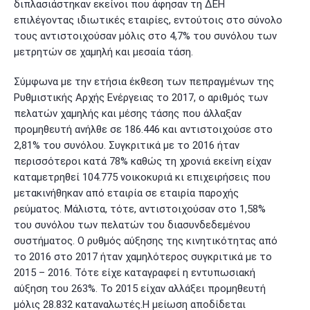
διπλασιάστηκαν εκείνοι που άφησαν τη ΔΕΗ
επιλέγοντας ιδιωτικές εταιρίες, εντούτοις στο σύνολο
τους αντιστοιχούσαν μόλις στο 4,7% του συνόλου των
μετρητών σε χαμηλή και μεσαία τάση.
Σύμφωνα με την ετήσια έκθεση των πεπραγμένων της
Ρυθμιστικής Αρχής Ενέργειας το 2017, ο αριθμός των
πελατών χαμηλής και μέσης τάσης που άλλαξαν
προμηθευτή ανήλθε σε 186.446 και αντιστοιχούσε στο
2,81% του συνόλου. Συγκριτικά με το 2016 ήταν
περισσότεροι κατά 78% καθώς τη χρονιά εκείνη είχαν
καταμετρηθεί 104.775 νοικοκυριά κι επιχειρήσεις που
μετακινήθηκαν από εταιρία σε εταιρία παροχής
ρεύματος. Μάλιστα, τότε, αντιστοιχούσαν στο 1,58%
του συνόλου των πελατών του διασυνδεδεμένου
συστήματος. Ο ρυθμός αύξησης της κινητικότητας από
το 2016 στο 2017 ήταν χαμηλότερος συγκριτικά με το
2015 – 2016. Τότε είχε καταγραφεί η εντυπωσιακή
αύξηση του 263%. Το 2015 είχαν αλλάξει προμηθευτή
μόλις 28.832 καταναλωτές.Η μείωση αποδίδεται